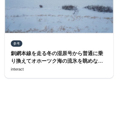
参考
釧網本線を走る冬の湿原号から普通に乗
り換えてオホーツク海の流氷を眺めなが
ら網走へ向かう
interact