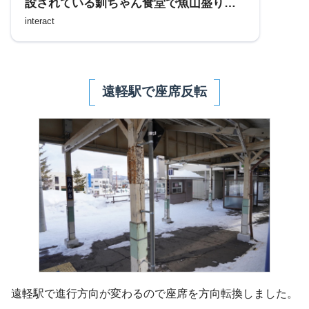
設されている釧ちゃん食堂で魚山盛りの
「海鮮丼」を食べてみた
interact
遠軽駅で座席反転
遠軽駅で進行方向が変わるので座席を方向転換しました。