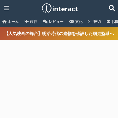
ホーム
旅行
レビュー
文化
技術
お
【人気映画の舞台】明治時代の建物を移設した網走監獄へ