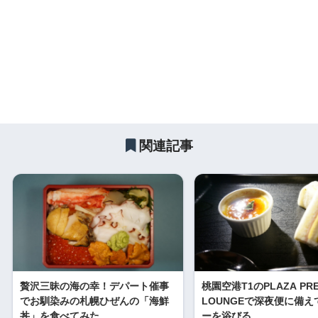
関連記事
贅沢三昧の海の幸！デパート催事
桃園空港T1のPLAZA PRE
でお馴染みの札幌ひぜんの「海鮮
LOUNGEで深夜便に備え
丼」を食べてみた
ーを浴びる