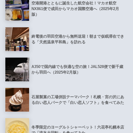
空港開港とともに誕生した航空会社！マカオ航空
NX861便で成田からマカオ国際空港へ（2025年2月
版）
終電後の羽田空港から無料送迎！朝まで仮眠滞在でき
る「天然温泉平和島」を訪れる
A350で国内線でも快適な空の旅！JAL528便で新千歳
から羽田へ（2025年2月版）
石屋製菓の工場併設テーマパーク！札幌・宮の沢にあ
る白い恋人パークで「白い恋人ソフト」を食べてみた
冬季限定のヨーグルトシャーベット！六花亭札幌本店
で「流氷大回転」を食べてみた