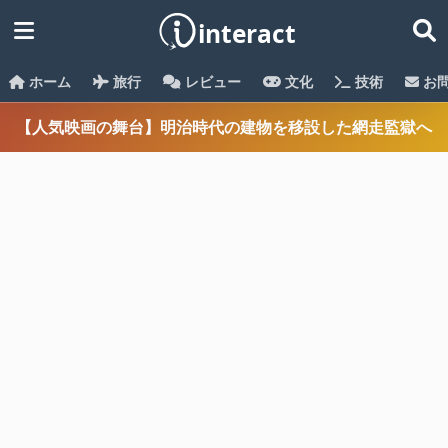
ホーム
旅行
レビュー
文化
技術
お
【人気映画の舞台】明治時代の建物を移設した網走監獄へ