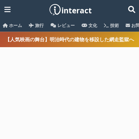
ホーム
旅行
レビュー
文化
技術
お
【人気映画の舞台】明治時代の建物を移設した網走監獄へ