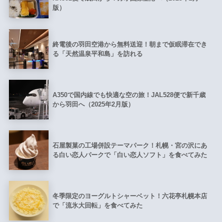
版）
終電後の羽田空港から無料送迎！朝まで仮眠滞在でき
る「天然温泉平和島」を訪れる
A350で国内線でも快適な空の旅！JAL528便で新千歳
から羽田へ（2025年2月版）
石屋製菓の工場併設テーマパーク！札幌・宮の沢にあ
る白い恋人パークで「白い恋人ソフト」を食べてみた
冬季限定のヨーグルトシャーベット！六花亭札幌本店
で「流氷大回転」を食べてみた