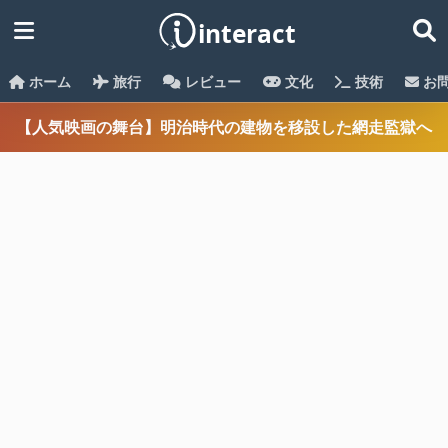
ホーム
旅行
レビュー
文化
技術
お
【人気映画の舞台】明治時代の建物を移設した網走監獄へ