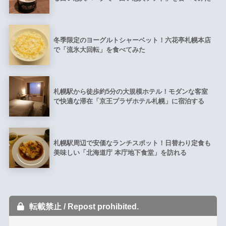
冬季限定のヨーグルトシャーベット！六花亭札幌本店
で「流氷大回転」を食べてみた
札幌駅から徒歩約5分の大規模ホテル！モダンな客室
で快適な滞在「京王プラザホテル札幌」に宿泊する
札幌駅周辺で安価なランチスポット！日替わり定食も
美味しい「北海道庁 本庁地下食堂」を訪れる
転載禁止 / Repost prohibited.