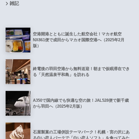
雑記
空港開港とともに誕生した航空会社！マカオ航空
NX861便で成田からマカオ国際空港へ（2025年2月
版）
終電後の羽田空港から無料送迎！朝まで仮眠滞在でき
る「天然温泉平和島」を訪れる
A350で国内線でも快適な空の旅！JAL528便で新千歳
から羽田へ（2025年2月版）
石屋製菓の工場併設テーマパーク！札幌・宮の沢にあ
る白い恋人パークで「白い恋人ソフト」を食べてみた