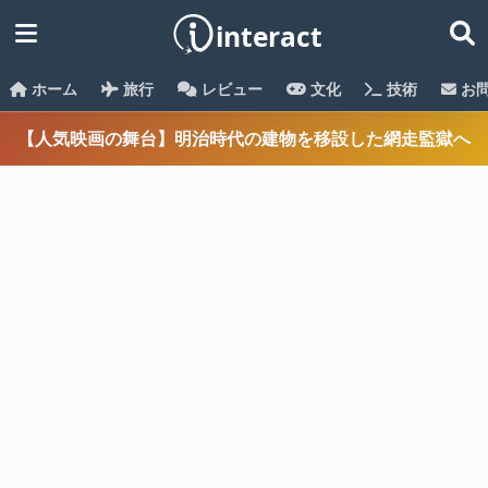
ホーム
旅行
レビュー
文化
技術
お
【人気映画の舞台】明治時代の建物を移設した網走監獄へ