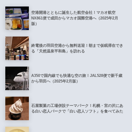
空港開港とともに誕生した航空会社！マカオ航空
NX861便で成田からマカオ国際空港へ（2025年2月
版）
終電後の羽田空港から無料送迎！朝まで仮眠滞在でき
る「天然温泉平和島」を訪れる
A350で国内線でも快適な空の旅！JAL528便で新千歳
から羽田へ（2025年2月版）
石屋製菓の工場併設テーマパーク！札幌・宮の沢にあ
る白い恋人パークで「白い恋人ソフト」を食べてみた