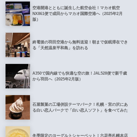
空港開港とともに誕生した航空会社！マカオ航空
NX861便で成田からマカオ国際空港へ（2025年2月
版）
終電後の羽田空港から無料送迎！朝まで仮眠滞在でき
る「天然温泉平和島」を訪れる
A350で国内線でも快適な空の旅！JAL528便で新千歳
から羽田へ（2025年2月版）
石屋製菓の工場併設テーマパーク！札幌・宮の沢にあ
る白い恋人パークで「白い恋人ソフト」を食べてみた
冬季限定のヨーグルトシャーベット！六花亭札幌本店