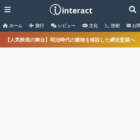
ホーム
旅行
レビュー
文化
技術
お
【人気映画の舞台】明治時代の建物を移設した網走監獄へ