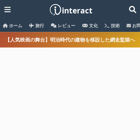
ホーム
旅行
レビュー
文化
技術
お
【人気映画の舞台】明治時代の建物を移設した網走監獄へ