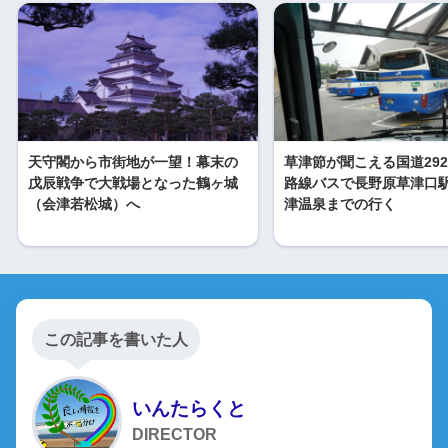
天守閣から市街地が一望！幕末の
草津節が聞こえる国道29
戊辰戦争で大戦場となった鶴ヶ城
路線バスで長野原草津口
（会津若松城）へ
津温泉までの行く
この記事を書いた人
いんたらくと
DIRECTOR