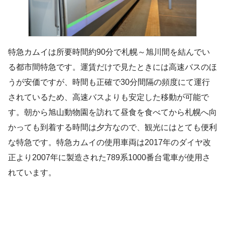
特急カムイは所要時間約90分で札幌～旭川間を結んでい
る都市間特急です。運賃だけで見たときには高速バスのほ
うが安価ですが、時間も正確で30分間隔の頻度にて運行
されているため、高速バスよりも安定した移動が可能で
す。朝から旭山動物園を訪れて昼食を食べてから札幌へ向
かっても到着する時間は夕方なので、観光にはとても便利
な特急です。特急カムイの使用車両は2017年のダイヤ改
正より2007年に製造された789系1000番台電車が使用さ
れています。