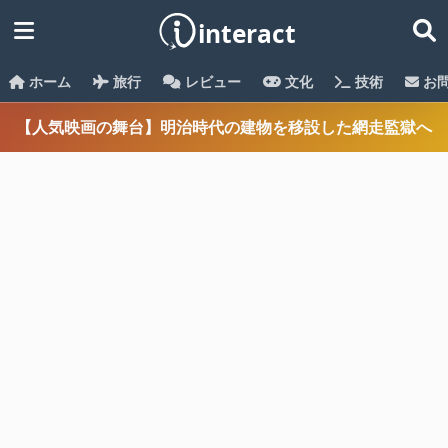
ホーム
旅行
レビュー
文化
技術
お
【人気映画の舞台】明治時代の建物を移設した網走監獄へ