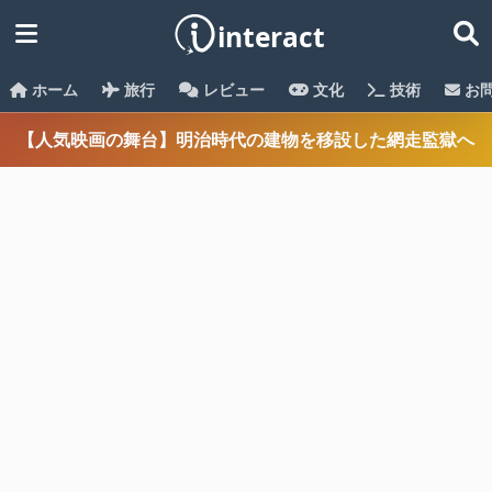
ホーム
旅行
レビュー
文化
技術
お
【人気映画の舞台】明治時代の建物を移設した網走監獄へ