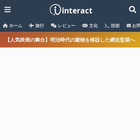
ホーム
旅行
レビュー
文化
技術
お
【人気映画の舞台】明治時代の建物を移設した網走監獄へ