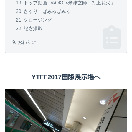
トップ動画 DAOKO×米津玄師「打上花火」
きゃりーぱみゅぱみゅ
クロージング
記念撮影
おわりに
YTFF2017国際展示場へ