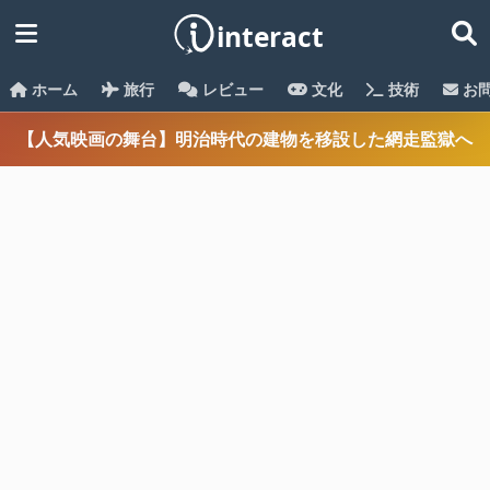
ホーム
旅行
レビュー
文化
技術
お
【人気映画の舞台】明治時代の建物を移設した網走監獄へ