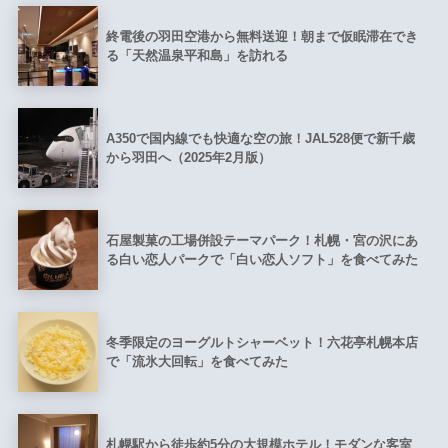
終電後の羽田空港から無料送迎！朝まで仮眠滞在でき
る「天然温泉平和島」を訪れる
A350で国内線でも快適な空の旅！JAL528便で新千歳
から羽田へ（2025年2月版）
石屋製菓の工場併設テーマパーク！札幌・宮の沢にあ
る白い恋人パークで「白い恋人ソフト」を食べてみた
冬季限定のヨーグルトシャーベット！六花亭札幌本店
で「流氷大回転」を食べてみた
札幌駅から徒歩約5分の大規模ホテル！モダンな客室