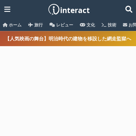
ホーム
旅行
レビュー
文化
技術
お
【人気映画の舞台】明治時代の建物を移設した網走監獄へ