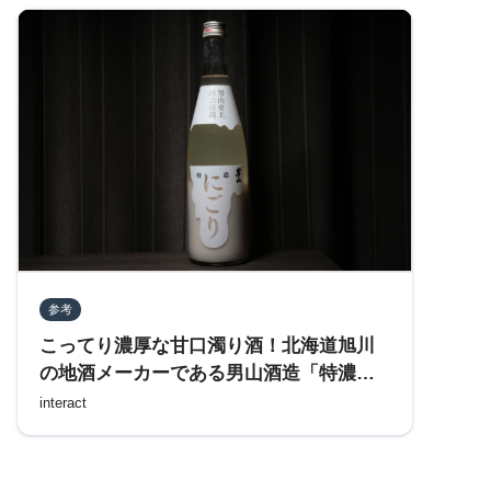
参考
こってり濃厚な甘口濁り酒！北海道旭川
の地酒メーカーである男山酒造「特濃に
ごり」を飲んでみた
interact