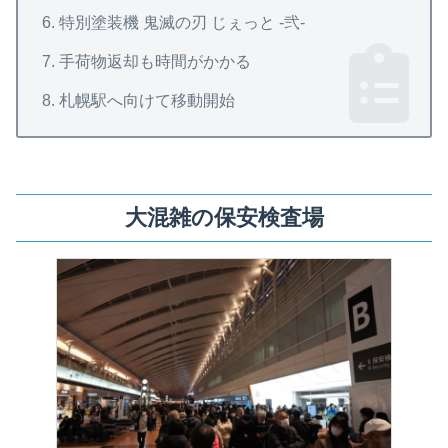
特別塗装機 鬼滅の刃 じぇっと -弐-
手荷物返却も時間がかかる
札幌駅へ向けて移動開始
大混雑の保安検査場