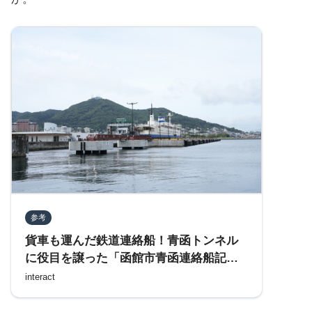
参考
貨車も運んだ鉄道連絡船！青函トンネル
に役目を譲った「函館市青函連絡船記念
館 摩周丸」を訪れる
interact