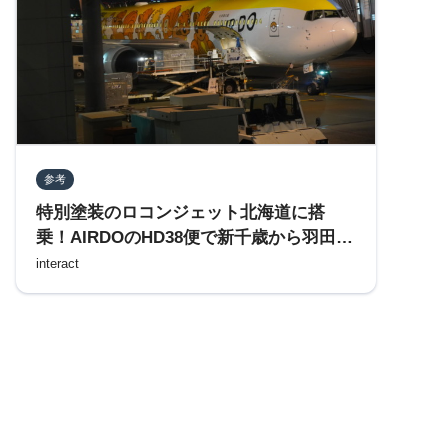
参考
特別塗装のロコンジェット北海道に搭
乗！AIRDOのHD38便で新千歳から羽田へ
（2022年2月版）
interact