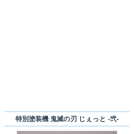
特別塗装機 鬼滅の刃 じぇっと -弐-