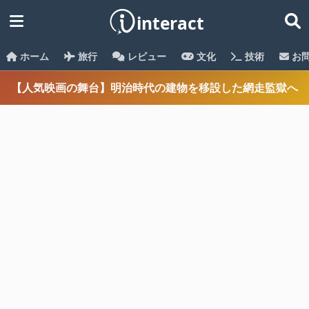
ホーム
旅行
レビュー
文化
技術
お
【人気映画の舞台】明治時代の建物を移設した網走監獄へ